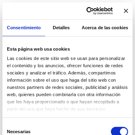
Consentimiento
Detalles
Acerca de las cookies
Esta página web usa cookies
Las cookies de este sitio web se usan para personalizar
el contenido y los anuncios, ofrecer funciones de redes
sociales y analizar el tráfico. Además, compartimos
información sobre el uso que haga del sitio web con
nuestros partners de redes sociales, publicidad y análisis
web, quienes pueden combinarla con otra información
que les haya proporcionado o que hayan recopilado a
partir del uso que haya hecho de sus servicios.
We work with
13 third parties
who may receive and
Selección
process your information.
Necesarias
de