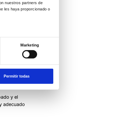
con nuestros partners de
ue les haya proporcionado o
Marketing
ráctica para
a y dar un
Permitir todas
ging.
bado y el
o y adecuado