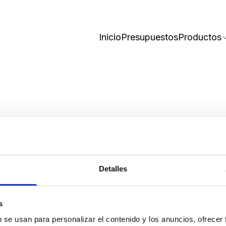
Inicio
Presupuestos
Productos
s y etiquetas person
Detalles
egir la mejor opción
s
b se usan para personalizar el contenido y los anuncios, ofrecer