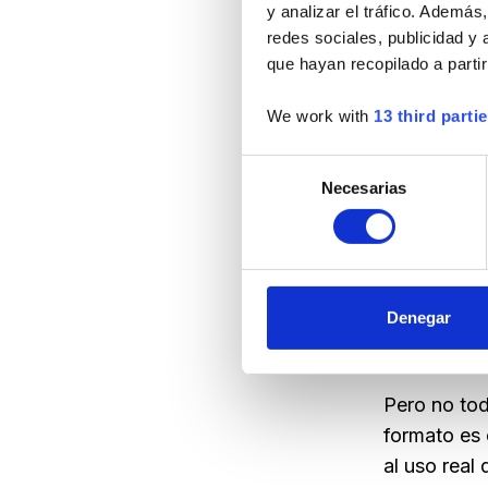
y analizar el tráfico. Ademá
redes sociales, publicidad y
que hayan recopilado a parti
We work with
13 third parti
Selección
Necesarias
de
consentimiento
Las pegatin
mejorar la 
Denegar
acabado más
Pero no tod
formato es 
al uso real