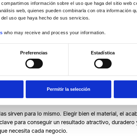
negocio
s, compartimos información sobre el uso que haga del sitio web 
 análisis web, quienes pueden combinarla con otra información q
r del uso que haya hecho de sus servicios.
Apr 09, 2026
·
Por
Comunicación
imprenta.cloud
es
who may receive and process your information.
Preferencias
Estadística
as y etiquetas personalizadas son una solución muy p
presentación de productos, reforzar la imagen de marc
Permitir la selección
 profesional a envíos, sobres, cajas, bolsas o packa
as sirven para lo mismo. Elegir bien el material, el aca
clave para conseguir un resultado atractivo, durader
 que necesita cada negocio.