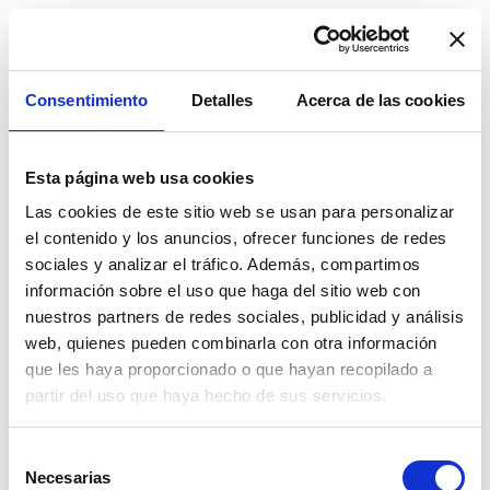
Consentimiento
Detalles
Acerca de las cookies
Esta página web usa cookies
Las cookies de este sitio web se usan para personalizar
Impresión gran formato:
el contenido y los anuncios, ofrecer funciones de redes
sociales y analizar el tráfico. Además, compartimos
cómo elegir el soporte
información sobre el uso que haga del sitio web con
adecuado para tu campaña
nuestros partners de redes sociales, publicidad y análisis
web, quienes pueden combinarla con otra información
que les haya proporcionado o que hayan recopilado a
Por
Dpt.
Comunicación
Jun 03, 2026
partir del uso que haya hecho de sus servicios.
We work with
13 third parties
who may receive and
Selección
process your information.
Necesarias
de